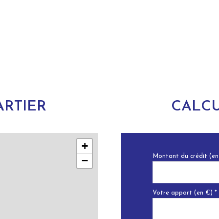
RTIER
CALCU
+
Montant du crédit (en
−
Votre apport (en €) *