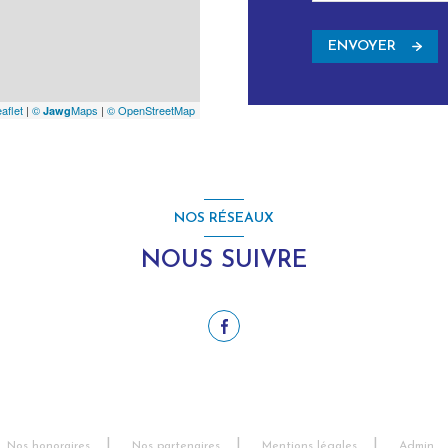
ENVOYER
aflet
|
©
Maps
|
© OpenStreetMap
Jawg
NOS RÉSEAUX
NOUS SUIVRE
Nos honoraires
Nos partenaires
Mentions légales
Admin