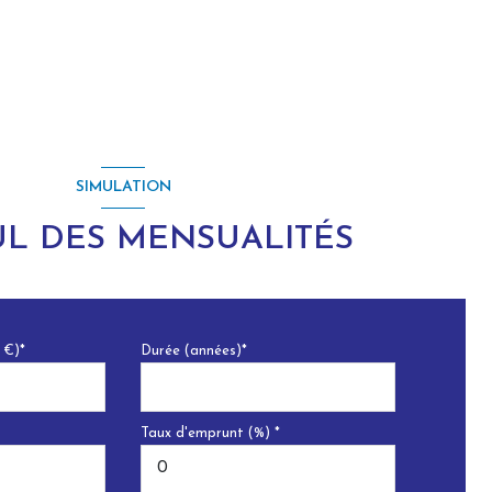
SIMULATION
L DES MENSUALITÉS
 €)*
Durée (années)*
Taux d'emprunt (%) *