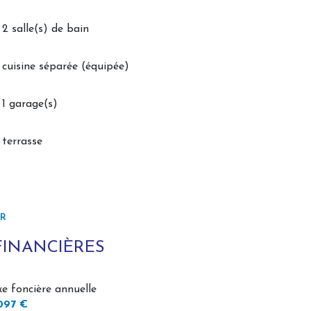
2 salle(s) de bain
cuisine séparée (équipée)
1 garage(s)
terrasse
ER
FINANCIÈRES
xe foncière annuelle
097 €