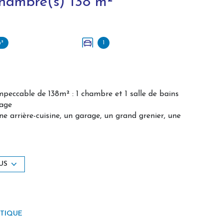
Maison 6 pièce(s) 4 chambre(s) 138 m²
m²
1
mpeccable de 138m² : 1 chambre et 1 salle de bains
tage
e arrière-cuisine, un garage, un grand grenier, une
pidement
US
é sont disponibles sur le site Géorisques :
ÉTIQUE