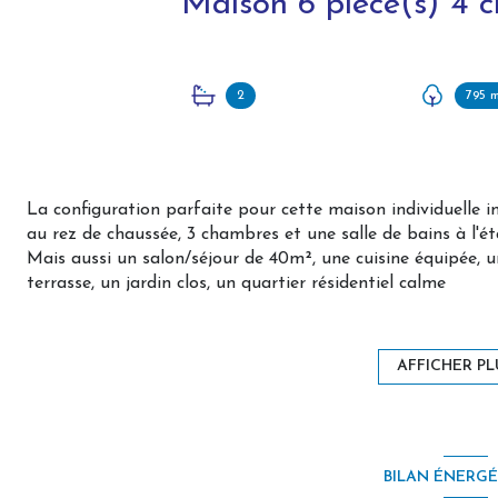
2
795 
La configuration parfaite pour cette maison individuelle i
au rez de chaussée, 3 chambres et une salle de bains à l'é
Mais aussi un salon/séjour de 40m², une cuisine équipée, un
terrasse, un jardin clos, un quartier résidentiel calme
Le tout sur environ 800m²
Wahou, tout y est pour poser vos meubles et profitez ra
AFFICHER PL
DPE C réalisé le 7 août 2025
349.000€ honoraires charge vendeur
Les informations sur les risques auxquels ce bien est expos
BILAN ÉNERG
www.georisques.gouv.fr.